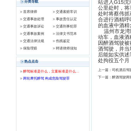
站进入G15沈
分类导航
公里处时，将
首席律师
交通索赔常识
处时将蔡伟抓
合进行酒精呼
交通事故处理
事故责任认定
的血液中酒精含量
交通事故诉讼
交通刑事犯罪
温州市龙湾区
交通事故案例
法律文书范本
动车，血液酒精
交通法律法规
伤残鉴定
因醉酒驾驶被
酒驾驶，并当
保险理赔
聘请律师须知
后能如实供述
处拘役五个月
热点点击
上一篇：
司机酒后驾
醉驾标准是什么，立案标准是什么…
下一篇：
醉酒驾驶两
两轮摩托醉驾 构成危险驾驶罪