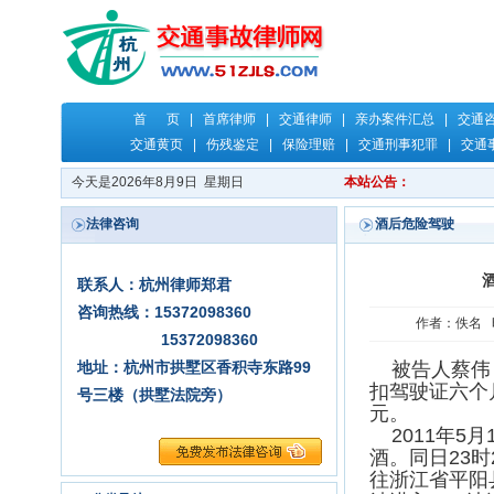
首 页
|
首席律师
|
交通律师
|
亲办案件汇总
|
交通
交通黄页
|
伤残鉴定
|
保险理赔
|
交通刑事犯罪
|
交通
今天是2026年8月9日 星期日
本站公告：
法律咨询
酒后危险驾驶
联系人：杭州律师郑君
咨询热线：15372098360
作者：佚名 时
15372098360
地址：杭州市拱墅区香积寺东路99
被告人蔡伟，
扣驾驶证六个月
号三楼（拱墅法院旁）
元。
2011年5月
酒。同日23
往浙江省平阳