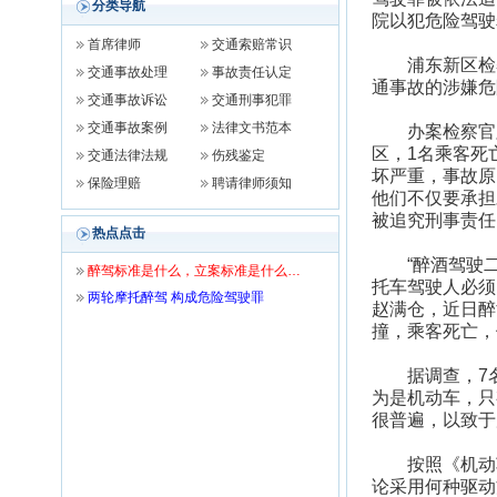
分类导航
院以犯危险驾驶
首席律师
交通索赔常识
浦东新区检察
交通事故处理
事故责任认定
通事故的涉嫌危
交通事故诉讼
交通刑事犯罪
交通事故案例
法律文书范本
办案检察官顾
区，1名乘客死
交通法律法规
伤残鉴定
坏严重，事故原
保险理赔
聘请律师须知
他们不仅要承担
被追究刑事责任
热点点击
“醉酒驾驶二
醉驾标准是什么，立案标准是什么…
托车驾驶人必须
两轮摩托醉驾 构成危险驾驶罪
赵满仓，近日醉
撞，乘客死亡，
据调查，7名
为是机动车，只
很普遍，以致于
按照《机动车运
论采用何种驱动