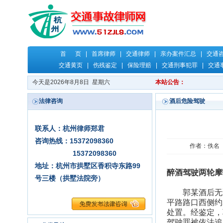
首 页
|
首席律师
|
交通律师
|
亲办案件汇总
|
交通
交通黄页
|
伤残鉴定
|
保险理赔
|
交通刑事犯罪
|
交通
今天是2026年8月8日 星期六
本站公告：
法律咨询
酒后危险驾驶
联系人：杭州律师郑君
咨询热线：15372098360
作者：佚名 时
15372098360
地址：杭州市拱墅区香积寺东路99
醉酒驾驶两轮摩
号三楼（拱墅法院旁）
郭某酒后无证
平路路口西侧约
处置。经鉴定，
驾驶罪被依法追