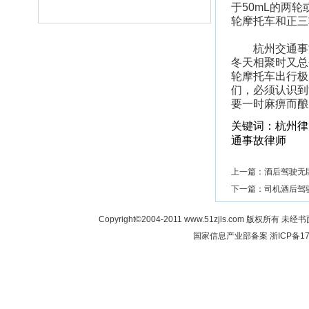
于50mL的两
轮摩托车和正三
杭州交通事故
冬天相聚时又总
轮摩托车出行极
们，必须认识到
要一时麻痹而酿
关键词：
杭州律
通事故律师
上一篇：
酒后驾驶无
下一篇：
司机酒后驾
Copyright©2004-2011 www.51zjls.co
国家信息产业部备案
浙ICP备17