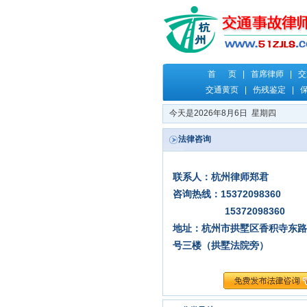
首 页
|
首席律师
|
交
交通黄页
|
伤残鉴定
|
·
交通事故法律咨询平台正式上线运营
今天是2026年8月6日 星期四
·
关键字：杭州交通事故
法律咨询
联系人：杭州律师郑君
咨询热线：15372098360
15372098360
地址：杭州市拱墅区香积寺东路
号三楼（拱墅法院旁）