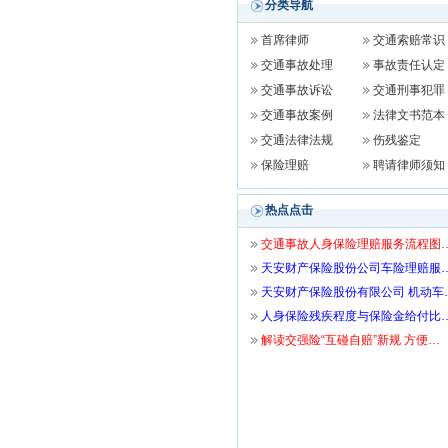
分类导航
首席律师
交通索赔常识
交通事故处理
事故责任认定
交通事故诉讼
交通刑事犯罪
交通事故案例
法律文书范本
交通法律法规
伤残鉴定
保险理赔
聘请律师须知
热点点击
交通事故人身保险理赔服务流程图
天安财产保险股份公司车险理赔服
天安财产保险股份有限公司 机动车
人身保险残疾程度与保险金给付比
解读交强险“互碰自赔”新规 方便…