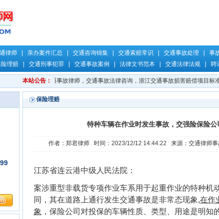
通律师
|
亲办案件汇总
|
交通咨询锦集
|
交通索赔常识
|
交通事故处理
|
事
保险理赔
|
交通刑事犯罪
|
交通事故案例
|
法律文书范本
|
交通法律法规
|
聘
律师，杭州律师，交通事故律师，交通事故法律咨询，浙江交通事故损害赔偿项目标准
本站公告：
保险理赔
特种车辆在作业时发生事故，交强险保险公
作者：郑君律师 时间：2023/12/12 14:44:22 来源：交通律师
99
江苏省连云港中级人民法院：
案涉重型非载货专项作业车系用于起重作业的特种机
同，其在道路上通行发生交通事故是非常态现象,
在作
象
，保险公司对投保的车辆性质、类型、用途是明知的