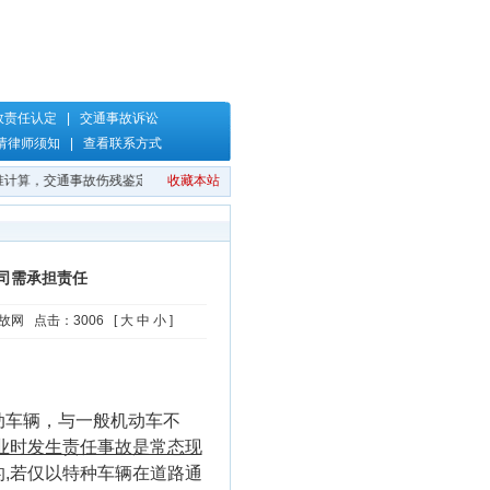
故责任认定
|
交通事故诉讼
请律师须知
|
查看联系方式
计算，交通事故伤残鉴定，交通事故保险理赔，交通事故责任认定，郑君律师
收藏本站
司需承担责任
事故网 点击：3006 [
大
中
小
]
动车辆，与一般机动车不
业时发生责任事故是常态现
,若仅以特种车辆在道路通