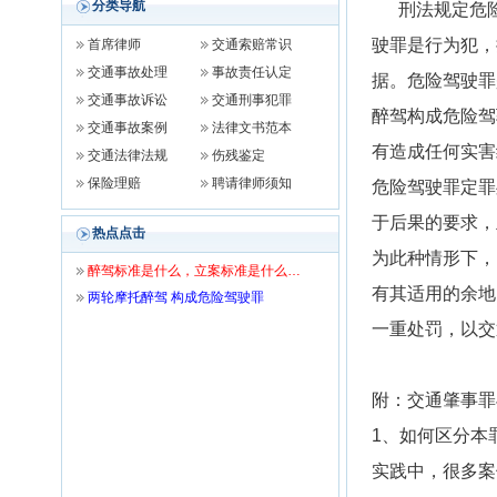
分类导航
刑法规定危
驶罪是行为犯，
首席律师
交通索赔常识
交通事故处理
事故责任认定
据。危险驾驶罪
交通事故诉讼
交通刑事犯罪
醉驾构成危险驾
交通事故案例
法律文书范本
有造成任何实害
交通法律法规
伤残鉴定
保险理赔
聘请律师须知
危险驾驶罪定罪
于后果的要求，
热点点击
为此种情形下，
醉驾标准是什么，立案标准是什么…
有其适用的余地
两轮摩托醉驾 构成危险驾驶罪
一重处罚，以交
附：交通肇事罪
1、如何区分本
实践中，很多案