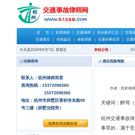
首 页
|
首席律师
|
交通律师
|
亲办案件汇总
|
交通
交通黄页
|
伤残鉴定
|
保险理赔
|
交通刑事犯罪
|
交通
今天是2026年8月7日 星期五
本站公告：
·
交
法律咨询
酒后危险驾驶
联系人：杭州律师郑君
咨询热线：15372098360
作者：郑君律师 时
15372098360
地址：杭州市拱墅区香积寺东路99
关键词：醉驾（
号三楼（拱墅法院旁）
杭州交通事故律
事罪的，属于竞