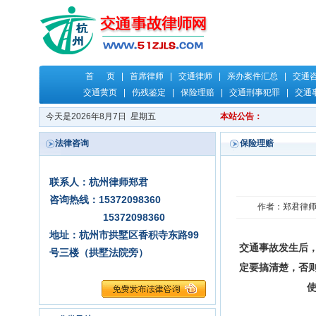
首 页
|
首席律师
|
交通律师
|
亲办案件汇总
|
交通
交通黄页
|
伤残鉴定
|
保险理赔
|
交通刑事犯罪
|
交通
今天是2026年8月7日 星期五
本站公告：
法律咨询
保险理赔
联系人：杭州律师郑君
咨询热线：15372098360
作者：郑君律师 时
15372098360
地址：杭州市拱墅区香积寺东路99
交通事故发生后
号三楼（拱墅法院旁）
定要搞清楚，否