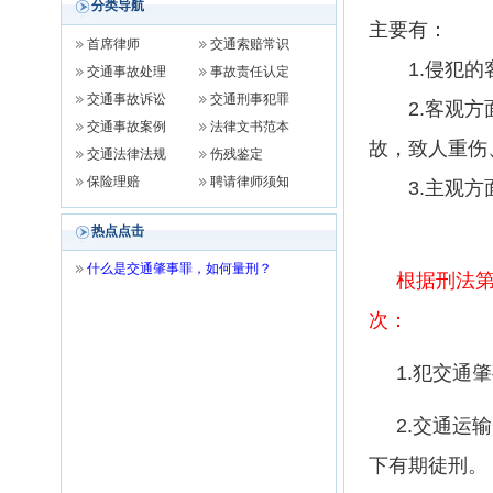
分类导航
主要有：
首席律师
交通索赔常识
1.侵犯的客
交通事故处理
事故责任认定
交通事故诉讼
交通刑事犯罪
2.客观方面
交通事故案例
法律文书范本
故，致人重伤
交通法律法规
伤残鉴定
保险理赔
聘请律师须知
3.主观方
热点点击
什么是交通肇事罪，如何量刑？
根据刑法第
次：
1.犯交通肇
2.交通运输
下有期徒刑。