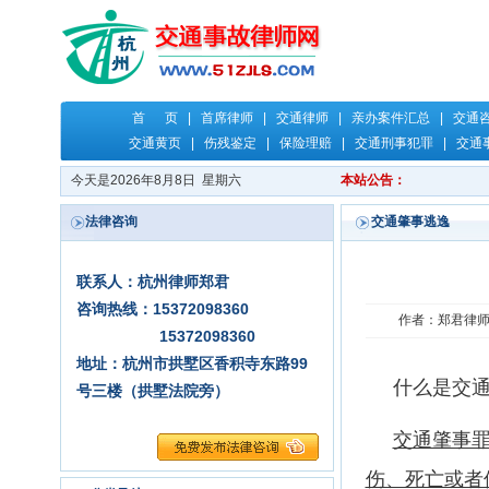
首 页
|
首席律师
|
交通律师
|
亲办案件汇总
|
交通
交通黄页
|
伤残鉴定
|
保险理赔
|
交通刑事犯罪
|
交通
今天是2026年8月8日 星期六
本站公告：
法律咨询
交通肇事逃逸
联系人：杭州律师郑君
咨询热线：15372098360
作者：郑君律师 时
15372098360
地址：杭州市拱墅区香积寺东路99
什么是交通肇
号三楼（拱墅法院旁）
交通肇事
伤、死亡或者