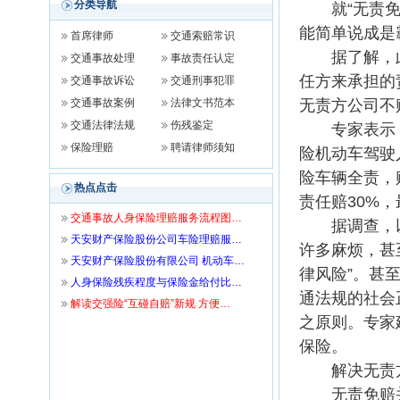
分类导航
就“无责免赔
能简单说成是
首席律师
交通索赔常识
据了解，此
交通事故处理
事故责任认定
任方来承担的
交通事故诉讼
交通刑事犯罪
交通事故案例
法律文书范本
无责方公司不
交通法律法规
伤残鉴定
专家表示，
保险理赔
聘请律师须知
险机动车驾驶
险车辆全责，
热点点击
责任赔30%
交通事故人身保险理赔服务流程图…
据调查，以上
天安财产保险股份公司车险理赔服…
许多麻烦，甚
天安财产保险股份有限公司 机动车…
律风险”。甚
人身保险残疾程度与保险金给付比…
通法规的社会
解读交强险“互碰自赔”新规 方便…
之原则。专家
保险。
解决无责方可
无责免赔并