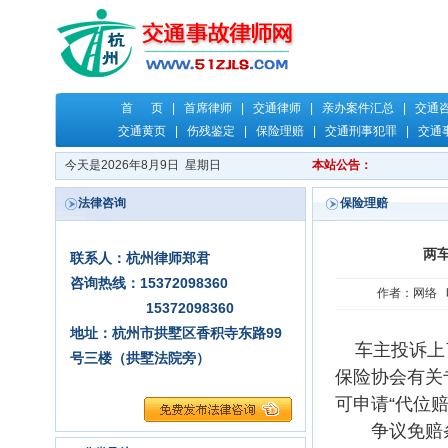
首 页
|
首席律师
|
交通律师
|
亲办案件汇总
|
交通
交通黄页
|
伤残鉴定
|
保险理赔
|
交通刑事犯罪
|
交通
今天是2026年8月9日 星期日
本站公告：
法律咨询
保险理赔
两
联系人：杭州律师郑君
咨询热线：15372098360
作者：网络 时
15372098360
地址：杭州市拱墅区香积寺东路99
车主投诉上了
号三楼（拱墅法院旁）
保险协会有关
可申请“代位赔
争议免赔条款