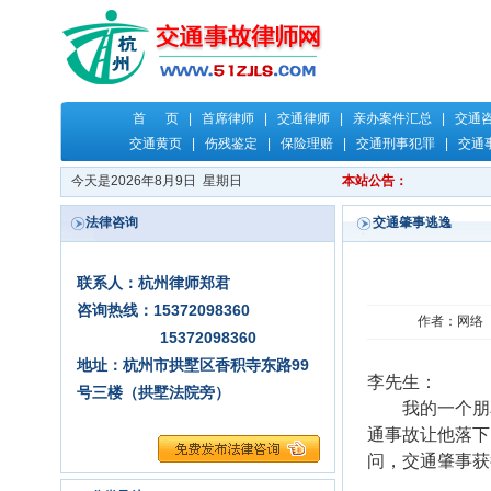
首 页
|
首席律师
|
交通律师
|
亲办案件汇总
|
交通
交通黄页
|
伤残鉴定
|
保险理赔
|
交通刑事犯罪
|
交通
今天是2026年8月9日 星期日
本站公告：
法律咨询
交通肇事逃逸
联系人：杭州律师郑君
咨询热线：15372098360
作者：网络 时
15372098360
地址：杭州市拱墅区香积寺东路99
李先生：
号三楼（拱墅法院旁）
我的一个朋友
通事故让他落下
问，交通肇事获