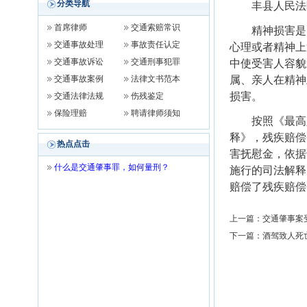
分类导航
丰县人民法
首席律师
交通索赔常识
精神损害是因
交通事故处理
事故责任认定
心理或者精神上
交通事故诉讼
交通刑事犯罪
中使受害人容貌
交通事故案例
法律文书范本
属、亲人在精神
损害。
交通法律法规
伤残鉴定
保险理赔
聘请律师须知
按照《最高人
释》，残疾赔偿
热点点击
害抚慰金，依据
什么是交通肇事罪，如何量刑？
施行的司法解释
赔偿了残疾赔偿
上一篇：
交通肇事案
下一篇：
酒驾致人死