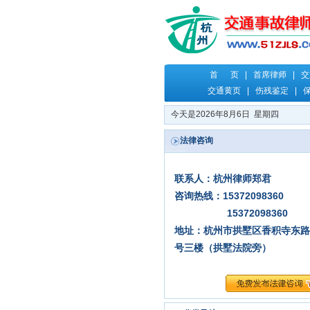
首 页
|
首席律师
|
交
交通黄页
|
伤残鉴定
|
今天是2026年8月6日 星期四
法律咨询
联系人：杭州律师郑君
咨询热线：15372098360
15372098360
地址：杭州市拱墅区香积寺东路
号三楼（拱墅法院旁）