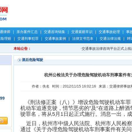
通律师
|
亲办案件汇总
|
交通咨询锦集
|
交通索赔常识
|
交通事故处理
|
事
保险理赔
|
交通刑事犯罪
|
交通事故案例
|
法律文书范本
|
交通法律法规
|
聘
本站公告：
·
交通事故法律咨询平台正式上线运
酒后危险驾驶
杭州公检法关于办理危险驾驶机动车刑事案件有
作者：佚名 时间：2012/11/15 16:02:16 来源：交通律师事故
99
《刑法修正案（八）》增设危险驾驶机动车罪
机动车追逐竞驶，情节恶劣的”及“在道路上醉酒
驶罪名，将从5月1日起正式施行。消息一出，
近日，杭州市中级人民法院、杭州市人民检察
通过《关于办理危险驾驶机动车刑事案件有关问