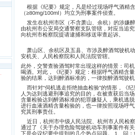
根据《纪要》规定，凡是经过现场呼气酒精含
（≥80mg/100ml）均立为刑事案件侦查。
发生在杭州市区（不含萧山、余杭）的涉嫌醉
由杭州市公安局交通警察支队管辖，对应当追究
向杭州市检察院提请逮捕和移送审查起诉。
萧山区、余杭区及五县、市涉及醉酒驾驶机动
安机关、人民检察院和人民法院管辖。
此外，交警查验酒驾时常出现这样的情景：司机
喝酒。对此，《纪要》规定：根据呼气酒精含量
…
验的结果，达到醉酒标准的，一律按醉酒驾驶机
而针对“伺机逃走拒绝抽血检验”的情形，《纪
人为达到逃避刑事追究的目的，在被查获后当场
含量检验达到醉酒标准的犯罪嫌疑人，乘机逃脱
进行血液酒精含量检验的，也一律按照现场呼气
究其刑事责任。
近日，杭州市中级人民法院、杭州市人民检察
通过了《关于办理危险驾驶机动车刑事案件有关
下是会议纪要中提到的几个热点问题。 1、问