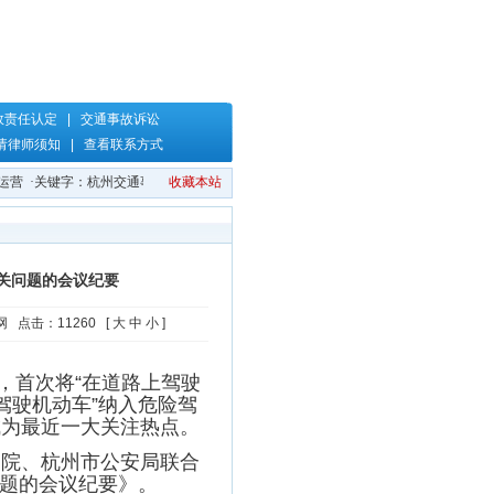
故责任认定
|
交通事故诉讼
请律师须知
|
查看联系方式
营
·
关键字：杭州交通事故律师，杭州律师，交通事故律师，交通事故法律咨询，浙
收藏本站
关问题的会议纪要
网 点击：11260 [
大
中
小
]
，首次将“在道路上驾驶
驾驶机动车”纳入危险驾
成为最近一大关注热点。
院、杭州市公安局联合
题的会议纪要》。