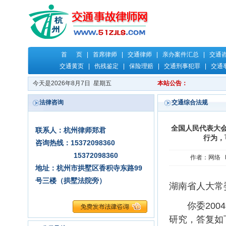
首 页
|
首席律师
|
交通律师
|
亲办案件汇总
|
交通
交通黄页
|
伤残鉴定
|
保险理赔
|
交通刑事犯罪
|
交通
今天是2026年8月7日 星期五
本站公告：
法律咨询
交通综合法规
全国人民代表大
联系人：杭州律师郑君
行为，
咨询热线：15372098360
15372098360
作者：网络 时
地址：杭州市拱墅区香积寺东路99
号三楼（拱墅法院旁）
湖南省人大常
你委2004年
研究，答复如